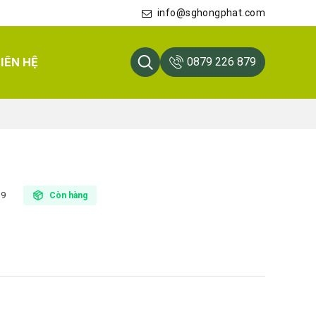
info@sghongphat.com
IÊN HỆ
0879 226 879
G9
Còn hàng