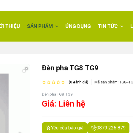
ỚI THIỆU
SẢN PHẨM
ỨNG DỤNG
TIN TỨC
L
Đèn pha TG8 TG9
Mã sản phẩm:
TG8--T
(0 đánh giá)
Đèn pha TG8 TG9
Giá: Liên hệ
Yêu cầu báo giá
0879 226 879