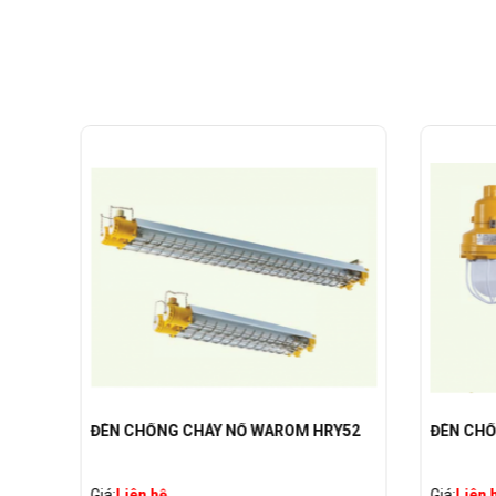
ÁY
ĐÈN CHỐNG CHÁY NỔ WAROM HRY52
ĐÈN CHỐ
Giá:
Liên hệ
Giá:
Liên 