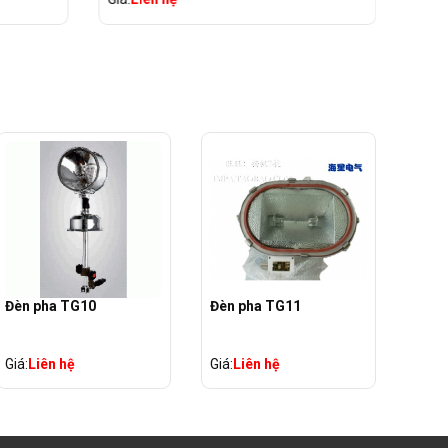
Đèn pha TG10
Đèn pha TG11
TG1
Giá:
Liên hệ
Giá:
Liên hệ
Giá:
L