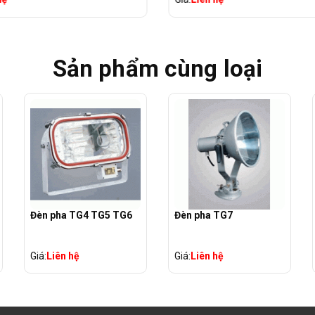
Sản phẩm cùng loại
Đèn pha TG4 TG5 TG6
Đèn pha TG7
Giá:
Liên hệ
Giá:
Liên hệ