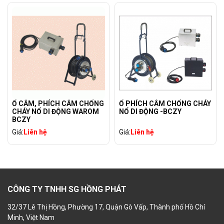
Ổ CẮM, PHÍCH CẮM CHỐNG
Ổ PHÍCH CẮM CHỐNG CHÁY
CHÁY NỔ DI ĐỘNG WAROM
NỔ DI ĐỘNG -BCZY
BCZY
Giá:
Liên hệ
Giá:
Liên hệ
CÔNG TY TNHH SG HỒNG PHÁT
32/37 Lê Thị Hồng, Phường 17, Quận Gò Vấp, Thành phố Hồ Chí
Minh, Việt Nam