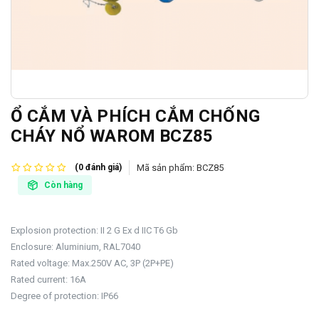
Ổ CẮM VÀ PHÍCH CẮM CHỐNG
CHÁY NỔ WAROM BCZ85
Mã sản phẩm:
BCZ85
(0 đánh giá)
Còn hàng
Explosion protection: II 2 G Ex d IIC T6 Gb
Enclosure: Aluminium, RAL7040
Rated voltage: Max.250V AC, 3P (2P+PE)
Rated current: 16A
Degree of protection: IP66