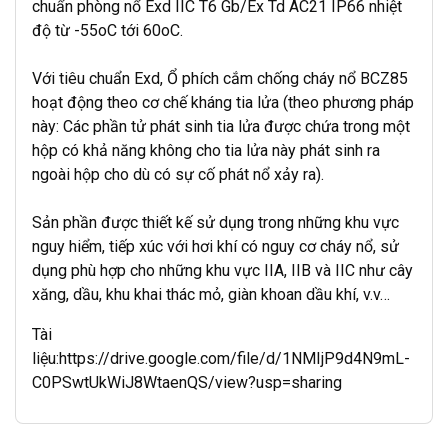
chuẩn phòng nổ Exd IIC T6 Gb/Ex Td AC21 IP66 nhiệt
độ từ -55oC tới 60oC.
Với tiêu chuẩn Exd, Ổ phích cắm chống cháy nổ BCZ85
hoạt động theo cơ chế kháng tia lửa (theo phương pháp
này: Các phần tử phát sinh tia lửa được chứa trong một
hộp có khả năng không cho tia lửa này phát sinh ra
ngoài hộp cho dù có sự cố phát nổ xảy ra).
Sản phần được thiết kế sử dụng trong những khu vực
nguy hiểm, tiếp xúc với hơi khí có nguy cơ cháy nổ, sử
dụng phù hợp cho những khu vực IIA, IIB và IIC như cây
xăng, dầu, khu khai thác mỏ, giàn khoan dầu khí, v.v…
Tài
liệu:
https://drive.google.com/file/d/1NMIjP9d4N9mL-
C0PSwtUkWiJ8WtaenQS/view?usp=sharing