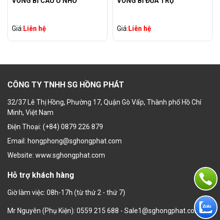
VÒNG BI CẦU Ổ NHỎ
VÒNG BI ĐŨA TRỤ
Giá:
Liên hệ
Giá:
Liên hệ
CÔNG TY TNHH SG HỒNG PHÁT
32/37 Lê Thị Hồng, Phường 17, Quận Gò Vấp, Thành phố Hồ Chí
Minh, Việt Nam
Điện Thoại: (+84) 0879 226 879
Email: hongphong@sghongphat.com
Website: www.sghongphat.com
Hỗ trợ khách hàng
Giờ làm việc: 08h-17h (từ thứ 2 - thứ 7)
Mr Nguyên (Phụ Kiện): 0559 215 688 - Sale1@sghongphat.com